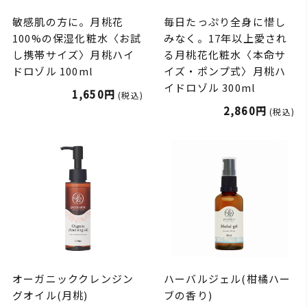
敏感肌の方に。月桃花
毎日たっぷり全身に惜し
100%の保湿化粧水〈お試
みなく。17年以上愛され
し携帯サイズ〉月桃ハイ
る月桃花化粧水〈本命サ
ドロゾル 100ml
イズ・ポンプ式〉月桃ハ
イドロゾル 300ml
1,650円
(税込)
2,860円
(税込)
オーガニッククレンジン
ハーバルジェル(柑橘ハー
グオイル(月桃)
ブの香り)