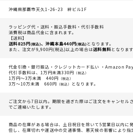
沖縄県那覇市天久1-26-23 絆ビル1F
ラッピング代・送料・振込手数料・代引手数料
消費税は商品代金に含まれます。
【送料】
送料825円
、沖縄本島440円
となります。
(税込)
(税込)
また、注文が9,900円(税込)以上の場合は
送料無料
となりま
代金引換・銀行振込・クレジットカード払い ・Amazon Pa
代引手数料は、1万円未満330円
（税込）
1万円～3万未満 440円
（税込）
3万～10万未満 660円
となります。
（税込）
ご注文から7日以内。期限を過ぎた際はご注文をキャンセル
でご連絡いたします。
商品の在庫がある場合は、土日祝日を除いて5営業日以内に
但し、在庫切れや運送中の交通事情、悪天候の影響により指