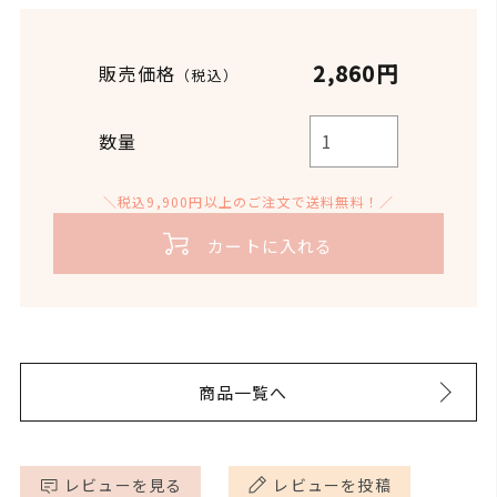
対象
新生児～
2,860円
販売価格
（税込）
原産国
日本(沖縄県)
数量
消費期限:商品に記載
開封後:3ヶ月を目安にご使
消費期限／使
用ください。
＼税込9,900円以上のご注文で送料無料！／
用目安
暑い日は冷蔵庫での保管を
おすすめします。
カートに入れる
300ml
内容量
PET容器(ポンプ式)
商品一覧へ
レビューを見る
レビューを投稿