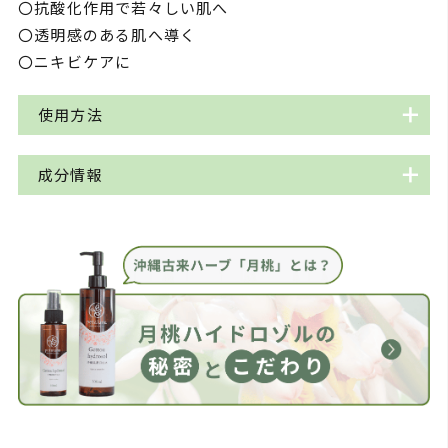
〇抗酸化作用で若々しい肌へ
〇透明感のある肌へ導く
〇ニキビケアに
使用方法
・化粧水としてお顔に5プッシュ
成分情報
(お疲れ肌の時は、5プッシュなじませた後に1～2回
5プッシュ追加するとぷるんと潤います)
品名
月桃ハイドロゾル
・コットンに浸し、シミなどの
気になるポイントにローションパック
ゲットウ花水(沖縄県産)、
全成分
グレープフルーツ種子エキ
ス
・日焼けやかゆみなどの皮膚トラブルケアに
おすすめの肌
敏感肌～すべての肌タイプ
タイプ