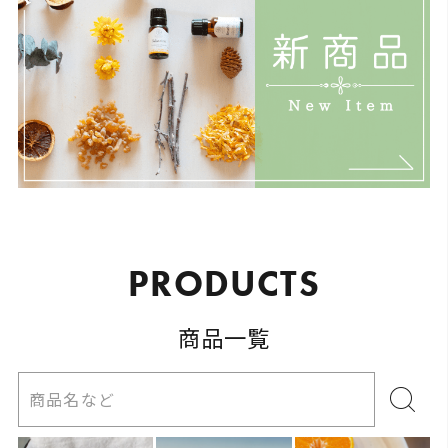
P
R
O
D
U
C
T
S
商品一覧