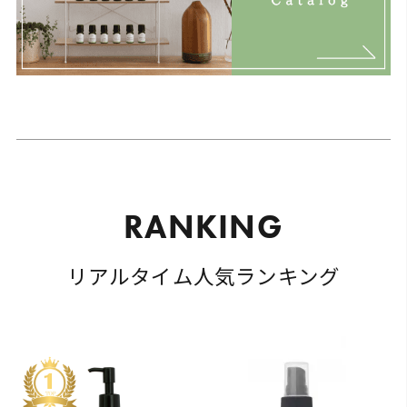
R
A
N
K
I
N
G
リアルタイム人気ランキング