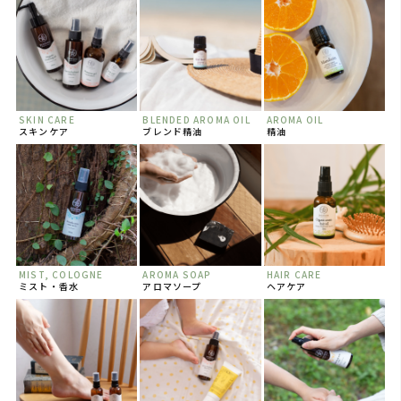
SKIN CARE
BLENDED AROMA OIL
AROMA OIL
スキンケア
ブレンド精油
精油
MIST, COLOGNE
AROMA SOAP
HAIR CARE
ミスト・香水
アロマソープ
ヘアケア