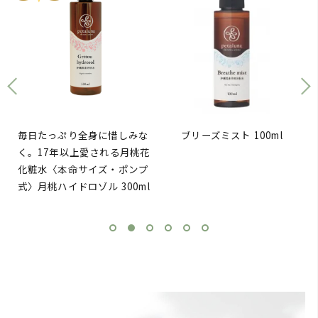
たっぷり全身に惜しみな
ブリーズミスト 100ml
ア
17年以上愛される月桃花
水〈本命サイズ・ポンプ
桃ハイドロゾル 300ml