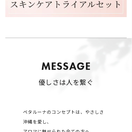
M
E
S
S
A
G
E
優しさは人を繋ぐ
ペタルーナのコンセプトは、やさしさ
沖縄を愛し、
アロマに魅せられた全ての方へ