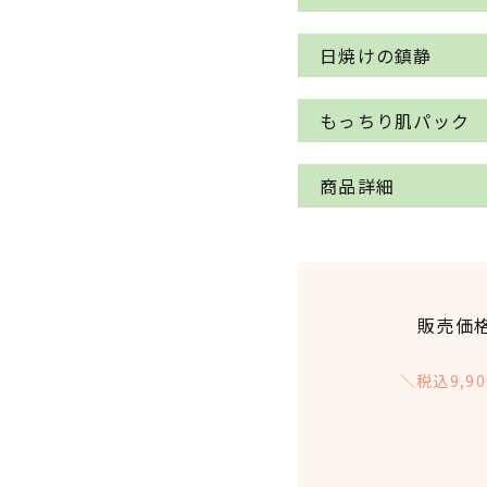
・くちゃ大さじ2に
月桃ハイドロゾル(
ホルモンバランス調
日焼けの鎮静
※過去記事ではくち
ージ精油を1滴くち
るため大さじ2を推
による吹き出物に効
ラベンダー精油を1
もっちり肌パック
おすすめ。余分な皮
つラベンダーは、や
〈使い方〉
立つ。香りの効果で
ゼラニウム精油を1
商品詳細
・目と口は避けて顔
▼ラベンダー 10ml
ゃにプラス！ゼラニ
が乾いてきたらぬる
▼イランイラン 5m
https://www.peta
アロマ。乾燥肌や更
品名
・パック後は、たっ
https://www.peta
ワやシミにアプロー
・くちゃパックは、
▼月桃ハイドロゾル
全成分
販売価
したい目的があれば
▼クラリセージ 5m
https://www.peta
▼ゼラニウム 5ml
1日お休みをとり、
https://www.peta
mode=cate&cbid=
https://www.peta
＼税込9,
原産国
ックしたら1日休む
▼月桃ハイドロゾル
▼フェイスオイル
消費期限/使
〈注意〉
https://www.peta
https://www.peta
用目安