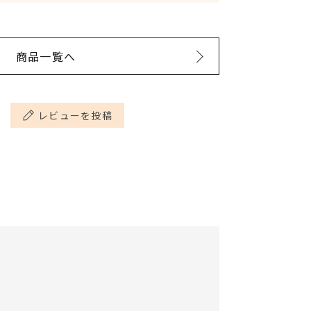
を行ってください。
2784522&csid=2
ら、すぐに洗い流し使用を中止してく
50g
事
luna.com/?
商品一覧へ
クは、その日で使い切ってください。
agram.com/p/CefPtAGvsAc/?
2784522&csid=2
m1nM2t5dg==
レビューを投稿