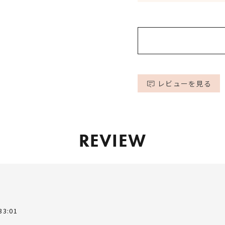
※必ずパッチテスト
mode=cate&cbid=
※皮膚刺激を感じた
▼月桃ハイドロゾル
内容量
ださい。
▼インスタグラム記
https://www.peta
※作ったくちゃパッ
https://www.inst
mode=cate&cbid=
igsh=MXR3ZmZ6a
レビューを見る
REVIEW
33:01