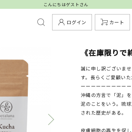
こんにちはゲストさん
ログイン
カート
《在庫限りで終
誠に申し訳ございませ
す。長らくご愛顧いた
ーーーーーーーーーー
沖縄の方言で「泥」を
泥のことをいう。琉球
された歴史がある。
皮膚細胞の再生を促し