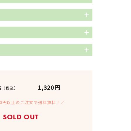
、マヨネーズくらいの硬さになるまで
水道水も可)を加えてよく混ぜる。
整に優れる、イランイランやクラリセ
ゃ大さじ1とありますが、摩擦を避け
ゃにプラス。ホルモンバランスの乱れ
奨します。
果的のため、フェイスラインニキビに
滴くちゃにプラス！炎症の鎮静に役立
脂分泌を正常化し、肌の引き締めに役
けどの治療にも使われるハーブ。
、イライラや不安も一緒に鎮静！
滴、フェイスオイル半プッシュをくち
に優しくのせ、約5分置く。顔の周り
ウムは、保湿や肌弾力を高めてくれる
ま湯で優しく洗い流す。
l
luna.com/?pid=18790534
年期による肌不調にも◎年齢によるシ
沖縄県産くちゃ
ぷりと保湿する。
luna.com/?pid=18790544
チできる保湿パック。
多くても1日1回まで。ニキビなど改善
くちゃ
1,320円
格
（税込）
、1週間毎日パックを継続し2週間目は
l
luna.com/?
2日目からまた再開というように7日パ
luna.com/?pid=18790475
2784522&csid=2
luna.com/?pid=18790540
900円以上のご注文で送料無料！／
日本（沖縄県）
というサイクルが理想的。
SOLD OUT
開封後はお早めにご使用ください。
luna.com/?
luna.com/?pid=179056267