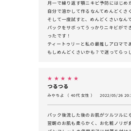
月一で繰り返す顎ニキビ予防にはじめ
自分で溶かして作るなんてめんどくさ
そして一度試すと、めんどくさいなん
パックをサボってうっかりニキビがで
ったです！
ティートゥリーと私の最推しアロマで
もしめんどくさいかも？で迷ってらっ
★ ★ ★ ★ ★
つるつる
みやちよ （ 40代 女性 ）
2022/05/26 20:
パック後流した後のお肌がツルツルに
翌朝のお肌も柔らかく、お化粧ノリが