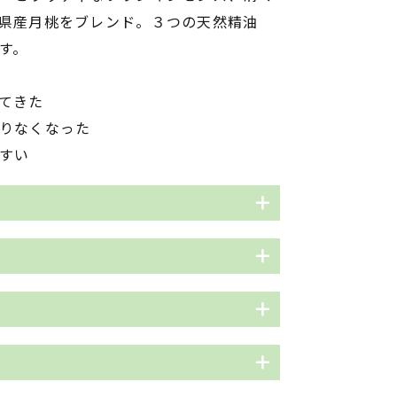
県産月桃をブレンド。３つの天然精油
す。
てきた
りなくなった
すい
？
ハボクの木。テリハボクの種子をじっ
タマヌオイルです。テリハボクの木
枯れてしまうような海水混じりの海岸
しながら育つ、逞しい植物です。皮膚
成分「カロフィロリード」が肌組織を
ロリード」が豊富で、年齢とともに低
す。
ってください。
へ導きます。UVケア、抗菌作用、抗炎