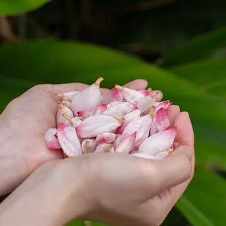
容器に無水エタノール
100滴加えてよく振
ぱい)に入れて振る
持ち白濁したら成功
箇所に吹きかけてお
ードや、スタイにも
※ワンちゃんのボデ
※ワンちゃん以外の
【ボディ用虫よけス
上記のレシピにて、
ください。蚊は足の
吹きかけるとより効
〈注意〉