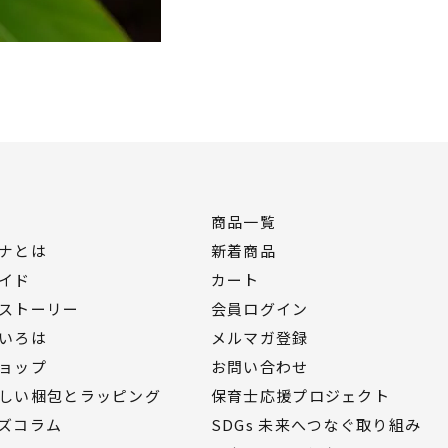
を行ってください。
ら、すぐに洗い流し使用を中止してく
ml
luna.com/?pid=21937837
商品一覧
ナとは
新着商品
イド
カート
ストーリー
会員ログイン
いろは
メルマガ登録
ョップ
お問い合わせ
しい梱包とラッピング
保育士応援プロジェクト
ズコラム
SDGs 未来へつなぐ取り組み