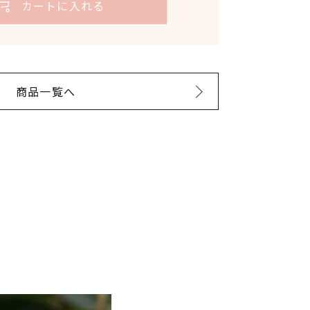
カートに入れる
ザー
水蒸気蒸留法
luna.com/?pid=184999100
消費期限:商品に記載
開封後:1年以内を目安にご使用くださ
い。
商品一覧へ
luna.com/?pid=166200628
10ml
ーーーーーー
82℃
％濃度)】
※100％エッセンシャルオイルのため
直接お肌には使用しないでください。
ml
※お肌に塗布する場合はキャリアオイ
ml(＠ドラッグストア)
ルなどで希釈してからご使用くださ
い。※原産地や生産年、バッチにより
ドラッグストア)
香りの感じ方に違いがある場合があり
ます。※火気に近づけないでくださ
い。