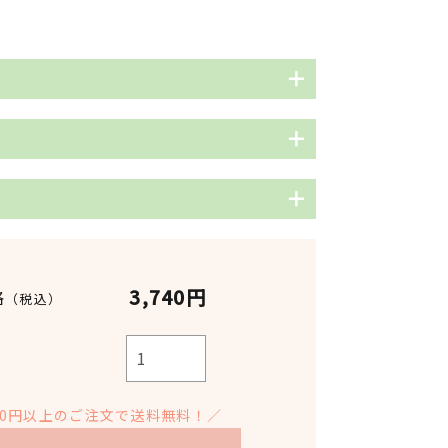
ーを使用し、香りを拡散。アロマディ
精油を20滴垂らしてよく混ぜたものを
合は、コップにお湯を入れ精油を5滴
く。
などに置く。アロマストーンにレモン
垂らし、窓際に吊り下げても◎
レモンマートル精油(オーガニック)
3,740円
格
（税込）
Backhousia citriodora
ィッシュに精油を3～5滴垂らして車内
オーストラリア
ロマスプレーを座席シートや空間に吹
※入荷時期によって変更となる場合が
900円以上のご注文で送料無料！／
ございます。