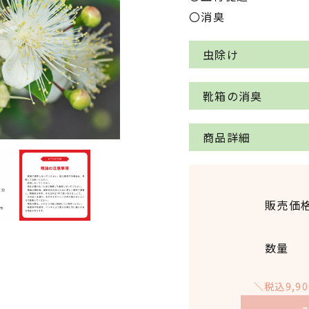
〇消臭
虫除け
【お家】
靴箱の消臭
アロマディフューザ
小瓶に重曹を入れ、
商品詳細
フューザーがない場
靴箱やお手洗いに置
垂らし、窓際や玄関
マートル精油を5滴
品名
販売価
【車内】
学名
アロマストーンやテ
数量
に置く。または、ア
原産国
きかける。
＼税込9,