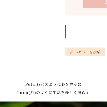
▼アロマディフュー
抽出方法
https://www.peta
消費期限／使
▼月アロマストーン
用目安
https://www.peta
内容量
ーーーーーーーーー
レビューを投稿
引火点(*)
【虫よけスプレー(5
〈準備するもの〉
・スプレー容器100
Petal(花)のように心を豊かに
・無水エタノール20
注意事項
Luna(月)のように生活を優しく照らす
・精製水80ml(＠
・精油100滴(5ml)