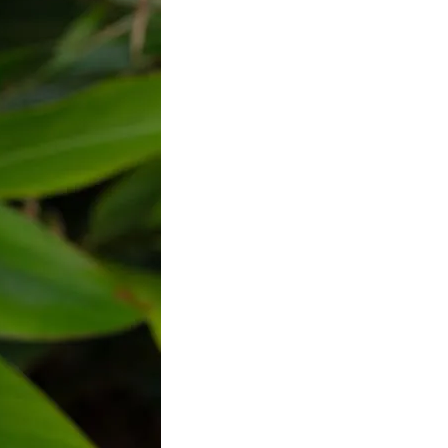
を20ml(目分量で2割)入れ、精油を
って混ぜる。精製水を80ml(容器いっ
と完成。精製水を加えたとき、少し熱を
です。玄関や網戸など、虫の侵入する
使いください。また、ワンちゃんのリ
おすすめ。
ィには使用しないでください。
動物には使用しないでください。
プレー(2％濃度)】
レモンマートル精油40滴へ置き換えて
裏の常在菌を感知するため、足の裏に
果を発揮しやすいです。