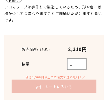
〈
お願い
〉
方、自分の感情を抑えて周りに合わせてしまう方、
してから現在も、自然で持続可能な原料を使用し、
品名
ロマンス
保湿成分であるグリセリンが生まれ、保湿成分が豊
アロマソープは手作りで製造しているため、形や色、模
気持ちが沈みがちな日や生理前の揺らぎにおすすめ
環境に優しい製法で健康と幸福感を高める手作りア
富なアロマソープとなっています。
様が少しずつ異なりますことご理解いただけますと幸い
の精油。
ロマソープを作り出しています。皮膚を体の中で最
ヤシ油、コメヌカ油、オリ
です。
ーブ果実油、カカオ脂、
大の臓器として捉え、肌につけるものの重要性を謳
水、水酸化Na、ラベンダ
▼イランイラン・ファースト 5ml
全成分
っています。看板商品であるアロマソープは、マー
ー油、イランイラン花油、
https://www.petaluna.com/?pid=18790544
ガレットさんが世界を旅した時のインスピレーショ
粘土(クレイ)、酸化チタ
ン、ハマナス花
ンで作られています。天然の保湿成分によって肌を
なめらかに導き、自然界から得られたミネラル成分
2,310円
販売価格
（税込）
生産国
オーストラリア
によってカラフルに彩られ、精油によって香りと肌
へのさまざまな効果が期待できます。
数量
消費期限:商品に記載
消費期限/使
開封後はなるべく早くご使
用目安
＼税込9,900円以上のご注文で送料無料！／
用ください。
カートに入れる
内容量
120g