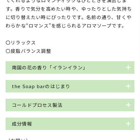
てくれるようなロマンティックなひとときを演出しま
す。香りで気分を高めたい時や、ゆったりとした気持ち
に切り替えたい時にぴったりです。名前の通り、甘くや
わらかな“ロマンス”を感じられるアロマソープです。
〇リラックス
〇皮脂バランス調整
南国の花の香り「イランイラン」
タガログ語で「花の中の花」を意味する「イランイ
the Soap barのはじまり
ラン」。芳醇なフラワー調のエキゾチックな香り
で、東南アジアなどの熱帯原産の植物。皮脂バラン
オーストラリア発のザ・ソープバーは、ブティック
コールドプロセス製法
ス調整に優れ、ホルモンバランスの乱れからくるフ
スタイルでナチュラルボディケア製品の製造と販売
ェイスラインのニキビのケアにもおすすめ。心身が
をしています。オーナーのマーガレットさんが、旦
低温で約1か月かけてじっくり作る製法です。熱を
成分情報
疲れたときに深いリラックスをもたらし、喜びを思
那さんの皮膚トラブルを治したい想いで作ったアロ
加えないため、油脂の劣化を防ぎ植物素材の良質な
い出させてくれる香り。つい頑張りすぎてしまう
マソープがきっかけで創立しました。2004年に創立
成分を守ります。製造過程で、副産物として天然の