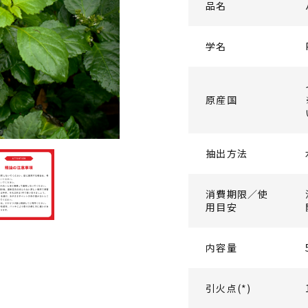
品名
学名
原産国
抽出方法
消費期限／使
用目安
内容量
引火点(*)