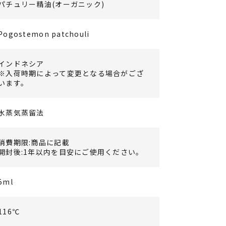
パチュリー精油(オーガニック)
Pogostemon patchouli
インドネシア
※入荷時期によって変更となる場合がござ
います。
水蒸気蒸留法
消費期限:商品に記載
開封後:1年以内を目安にご使用ください。
5ml
116℃