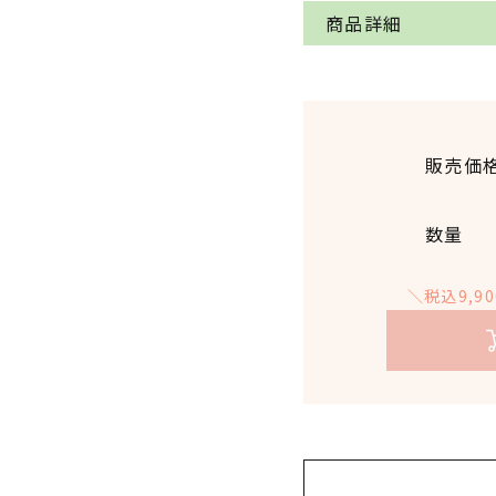
商品詳細
品名
学名
販売価
数量
原産国
＼税込9,
抽出方法
消費期限／使
用目安