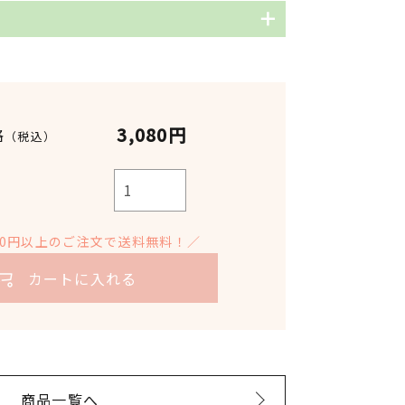
レモン精油(オーガニック)
Citrus limonum
3,080円
格
（税込）
イタリア
※入荷時期によって変更となる場合が
ございます。
900円以上のご注文で送料無料！／
圧搾法
カートに入れる
消費期限:商品に記載
開封後:半年以内を目安にご使用くだ
さい。
商品一覧へ