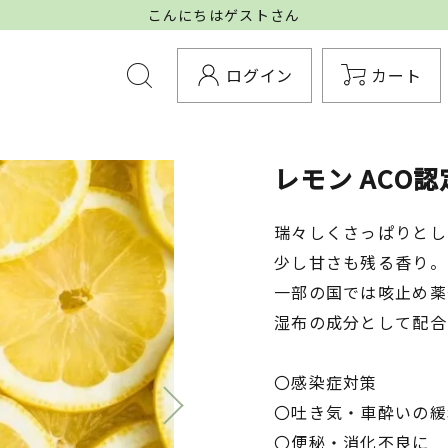
こんにちはゲストさん
ログイン
カート
レモン ACO認定
瑞々しくさっぱりとし
少し甘さも残る香り。
一部の国では咳止め薬
湿布の成分として配合
〇感染症対策
〇吐き気・車酔いの緩
〇便秘・消化不良に