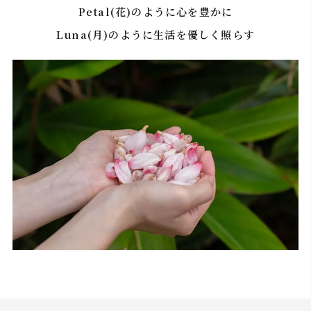
用しないでください。※お
Petal(花)のように心を豊かに
肌に塗布する場合はキャリ
アオイルなどで希釈してか
Luna(月)のように生活を優しく照らす
らご使用ください。※光毒
注意事項
性があるため、お肌に使用
後は太陽に当たらないでく
ださい。※原産地や生産
年、バッチにより香りの感
じ方に違いがある場合があ
ります。※火気に近づけな
いでください。