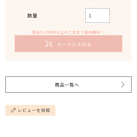
に嗅いでください
・キャリアオイル(植物100%)・・50ml
メキシコ
数量
原産国
※入荷時期によって変更と
〈作り方〉
なる場合がございます。
・ホホバオイルなどのキャリアオイル50mlに対し
＼税込9,900円以上のご注文で送料無料！／
て、グレープフルーツ精油を20滴加えてよく混ぜ
抽出方法
圧搾法
カートに入れる
る。
消費期限:商品に記載
〈注意〉
消費期限／使
開封後:半年以内を目安に
※必ずパッチテストを行ってください。
用目安
ご使用ください。
※敏感肌、出産時以外の妊婦の方はこちらのレシピ
商品一覧へ
のマッサージオイルを使用しないでください。
内容量
10ml
※光毒性があるため、マッサージ後は紫外線に当た
らないでください。
引火点(*)
46℃
レビューを投稿
※100％エッセンシャルオ
イルのため直接お肌には使