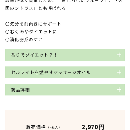
取率が低く貴重なため、「禁じられたフルーツ」、「天
国のシトラス」とも呼ばれる。
〇気分を前向きにサポート
〇むくみやダイエットに
〇消化器系のケア
香りでダイエット？！
グレープフルーツ精油には、リモネンとヌートカト
セルライトを燃やすマッサージオイル
ンという成分が含まれます。これらの香り刺激によ
って交感神経が興奮すると脂肪分解が起こり、熱を
ダイエットにおすすめのマッサージオイルのレシピ
商品詳細
作りだしてエネルギーが消費され、ダイエットに効
です。お腹やヒップ、ふくらはぎのマッサージにお
果的と考えられています。室内の運動時にグレープ
役立てください。
フルーツ精油をディフューザーで焚いたり、タオル
品名
グレープフルーツ精油
に1滴精油を垂らして嗅ぎながらジョギングしたり
〈準備するもの〉
するのもおすすめです。※精油が肌につかないよう
・グレープフルーツ精油・・20滴
学名
Citrus paradisi
2,970円
販売価格
（税込）