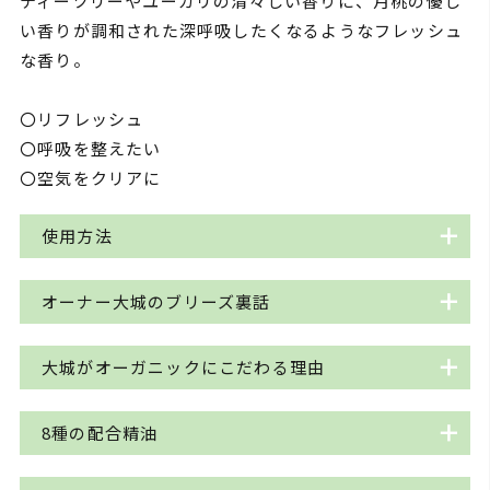
ティーツリーやユーカリの清々しい香りに、月桃の優し
い香りが調和された深呼吸したくなるようなフレッシュ
な香り。
〇リフレッシュ
〇呼吸を整えたい
〇空気をクリアに
使用方法
・ボディミスト
オーナー大城のブリーズ裏話
・マスクミスト
・シーツや枕、カーテンなどのリネン類へ
創業当時から人気No.１の香り。ブリーズのスペル
大城がオーガニックにこだわる理由
・お気に入りの衣類へ
はBreeze(風)ではなくBreathe(呼吸する)と書きま
・お部屋や車などの空間へ
す。
【理由その1】
8種の配合精油
※お顔は避けてご使用ください。
沖縄の森や海に吹く軽やかな風(breeze)を感じなが
1番の理由は香りが素晴らしいから。これに尽きま
ら深呼吸(breathe)をしてほしい。と両方の意味を
す。
【ティーツリー】