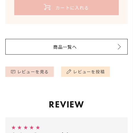
ることはもちろん、農薬や化学肥料などを避けて植
ハーブ特有の青々としたグリーン系の香りで、リフ
消費期限:商品に記載
消費期限／使
するために新たなオーガニック精油もプラス。「沖
カートに入れる
物を育てることは、土や生態系を守り地球環境を守
開封後:半年以内を目安に
レッシュ効果があります。
用目安
ご使用ください。
縄の自然の中で深呼吸」がイメージできる、そんな
ると考えています。
香りに仕上がったと思います。
また、オーガニックであることはそこで働く人の健
【スペアミント】
内容量
30ml
康や人権を守ります。人が喜び、土壌が喜び地球が
ソフトな清涼感と甘さの中に苦みも。頭をクリアに
深く呼吸することは自律神経を整え、血流を改善、
喜ぶ。まさに三方よし。
してくれます。
デトックスや疲労回復、ストレス解消も期待できる
商品一覧へ
アルコール度
23.9℃
などいいことずくめ。ペタルーナのブリーズの香り
数
健康な土壌でのびのび育った植物の香りが、多くの
【パチュリー】
で皆様と皆様のご家族の健康の手助けができるな
お客様の心と体の健康を守ってくれますように。と
土っぽいスモーキーな草原のような香りが気持ちを
ら、こんなに嬉しいことはないと思うのです。
レビューを見る
レビューを投稿
願い、できる限りオーガニックにこだわった商品作
深く落ち着かせます。
りを続けていきたいと思っております。
【月桃】
清涼感とフローラルな甘みを感じられるハーブ系の
REVIEW
香りで、精神を鎮めてくれます。
★ ★ ★ ★ ★