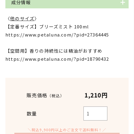
成分情報
込めて名付けたペタルーナオリジナルのブレンド精
原料などの高騰で価格の見直しが必要になった時、
スッキリとした爽やかな香りが特徴で、空気の浄化
油です。
オーガニックではない精油を使ったブレンドの販売
や、不安な気持ちを和らげてくれます。
〈
他のサイズ
〉
を検討したことがありました。
品名
ブリーズミスト
【定番サイズ】ブリーズミスト 100ml
ペタルーナを代表する人気の香りですが、発売から
とあるブレンド精油のノンオーガニックバージョン
【ユーカリ】
https://www.petaluna.com/?pid=27364445
12年が経った2022年に一度、香りをリニューアルし
を試作で作り、従来のオーガニックのものと比べた
鼻の奥まで届くような清涼感と、スーッとした透明
ゲットウ花/葉/茎水(沖縄
ています。2022年といえばちょうどコロナ過真っ只
県産)、エタノール(沖縄県
ところ、こんなに違うものかと驚きました。もちろ
感のある香りで呼吸器系に良いとされています。
【空間用】香りの持続性には精油がおすすめ
産サトウキビ由来)、ティ
中で、みんなの心が塞ぎがちになりやすかった頃。
んノンオーガニックとはいえど100%植物由来なの
ーツリー葉油*、ユーカリ
https://www.petaluna.com/?pid=18790432
で精油としての効果や香りも決して悪くないのです
プツスラジアタ葉油*、レ
【レモンティーツリー】
プトスペルムムぺテルソニ
お客様は、この香りで本当にブリーズ（深呼吸）し
が、オーガニックと比べるとやはり違うのです。香
全成分
ほんのりとした甘さを感じさせるレモンのような爽
イ油*(レモンティーツリ
てくださっているのか。今のこの香りはベストなの
りの力強さ(生命力)、他の精油とうまく調和し香り
ー)、レモングラス葉油*、
やかな香りで、集中力を高めてくれます。
か。と自問自答する中、今の香りのいいところはそ
ローズマリー葉油*、スペ
の相乗効果を生み出す力が素晴らしい。
アミント油*、パチョリ油
のままに、より今の時代にあったブリーズブレンド
やっぱりオーガニックをお客様にお届けしたいと改
1,210円
販売価格
【レモングラス】
（税込）
*、ゲットウ葉油(沖縄県
を作りたいと思いました。人気の香りを変えること
産)(*オーガニック成分）
めて感じた出来事でした。
レモンのようなグリーン調の香りで、疲れた心に元
に躊躇もあり、実はリニューアルに踏み切るまで1年
気を与えてくれます。
数量
の時間を要しました。
【理由その2】
生産国
日本(沖縄)
オーガニックを使用するということは安心安全であ
【ローズマリー】
＼税込9,900円以上のご注文で送料無料！／
より深い呼吸を意識し、もう少し深みのある香りに