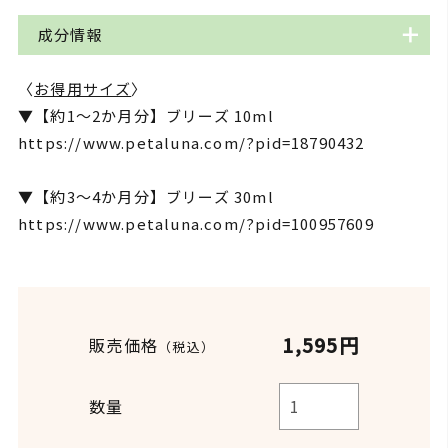
油です。
オーガニックではない精油を使ったブレンドの販売
ブリーズを作る際に一番メインにしたかったのがユ
【ティーツリー】
成分情報
を検討したことがありました。
ーカリラディアータと月桃です。
スッキリとした爽やかな香りが特徴で、空気の浄化
ペタルーナを代表する人気の香りですが、発売から
とあるブレンド精油のノンオーガニックバージョン
抗菌、抗ウイルス作用に優れ、免疫力を高めてくれ
や、不安な気持ちを和らげてくれます。
12年が経った2022年に一度、香りをリニューアルし
〈
お得用サイズ
〉
を試作で作り、従来のオーガニックのものと比べた
る効果が高いながらも、ツンとする刺激臭が少ない
品名
ブリーズ
ています。2022年といえばちょうどコロナ過真っ只
▼【約1～2か月分】ブリーズ 10ml
ところ、こんなに違うものかと驚きました。もちろ
ユーカリラディアータと沖縄を代表するハーブ月
【ユーカリ】
中で、みんなの心が塞ぎがちになりやすかった頃。
https://www.petaluna.com/?pid=18790432
んノンオーガニックとはいえど100%植物由来なの
桃。
鼻の奥まで届くような清涼感と、スーッとした透明
ティーツリー*、ユーカリ
で精油としての効果や香りも決して悪くないのです
*、レモンティーツリー*、
病院の待合室や薬局、保育園、オフィスでもご使用
感のある香りで呼吸器系に良いとされています。
お客様は、この香りで本当にブリーズ（深呼吸）し
▼【約3～4か月分】ブリーズ 30ml
レモングラス*、ローズマ
が、オーガニックと比べるとやはり違うのです。香
内容
いただいています。
リー*、スペアミント*、パ
てくださっているのか。今のこの香りはベストなの
https://www.petaluna.com/?pid=100957609
りの力強さ(生命力)、他の精油とうまく調和し香り
チュリ*、月桃(沖縄産)[*
【レモンティーツリー】
か。と自問自答する中、今の香りのいいところはそ
オーガニック成分]
の相乗効果を生み出す力が素晴らしい。
ほんのりとした甘さを感じさせるレモンのような爽
のままに、より今の時代にあったブリーズブレンド
やっぱりオーガニックをお客様にお届けしたいと改
やかな香りで、集中力を高めてくれます。
を作りたいと思いました。人気の香りを変えること
めて感じた出来事でした。
生産国
日本(沖縄)
に躊躇もあり、実はリニューアルに踏み切るまで1年
1,595円
販売価格
【レモングラス】
（税込）
の時間を要しました。
【理由その2】
消費期限:商品に記載
レモンのようなグリーン調の香りで、疲れた心に元
消費期限／使
オーガニックを使用するということは安心安全であ
開封後:1年以内を目安にご
用目安
気を与えてくれます。
数量
使用ください。
より深い呼吸を意識し、もう少し深みのある香りに
ることはもちろん、農薬や化学肥料などを避けて植
するために新たなオーガニック精油もプラス。「沖
物を育てることは、土や生態系を守り地球環境を守