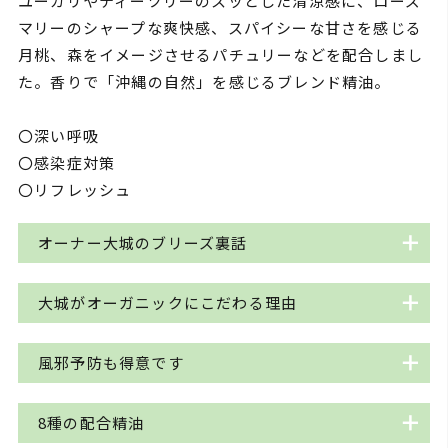
ユーカリやティーツリーのスッとした清涼感に、ローズ
マリーのシャープな爽快感、スパイシーな甘さを感じる
月桃、森をイメージさせるパチュリーなどを配合しまし
た。香りで「沖縄の自然」を感じるブレンド精油。
〇深い呼吸
〇感染症対策
〇リフレッシュ
オーナー大城のブリーズ裏話
創業当時から人気No.１の香り。ブリーズのスペル
大城がオーガニックにこだわる理由
はBreeze(風)ではなくBreathe(呼吸する)と書きま
す。
【理由その1】
風邪予防も得意です
沖縄の森や海に吹く軽やかな風(breeze)を感じなが
1番の理由は香りが素晴らしいから。これに尽きま
ら深呼吸(breathe)をしてほしい。と両方の意味を
す。
ブリーズのもうひとつの強みは、なんといっても風
8種の配合精油
込めて名付けたペタルーナオリジナルのブレンド精
原料などの高騰で価格の見直しが必要になった時、
邪予防、ウイルス対策。