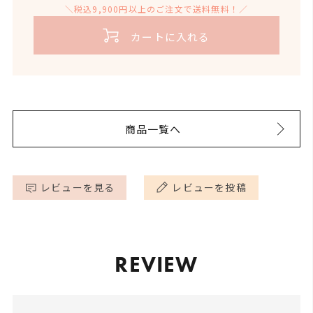
【ローズマリー】
＼税込9,900円以上のご注文で送料無料！／
縄の自然の中で深呼吸」がイメージできる、そんな
内容量
3ml
ると考えています。
ハーブ特有の青々としたグリーン系の香りで、リフ
香りに仕上がったと思います。
また、オーガニックであることはそこで働く人の健
カートに入れる
レッシュ効果があります。
康や人権を守ります。人が喜び、土壌が喜び地球が
引火点(*)
49℃
深く呼吸することは自律神経を整え、血流を改善、
喜ぶ。まさに三方よし。
【スペアミント】
デトックスや疲労回復、ストレス解消も期待できる
・100％エッセンシャルオ
ソフトな清涼感と甘さの中に苦みも。頭をクリアに
などいいことずくめ。ペタルーナのブリーズの香り
健康な土壌でのびのび育った植物の香りが、多くの
イルなので直接お肌には使
してくれます。
用しないでください。
で皆様と皆様のご家族の健康の手助けができるな
お客様の心と体の健康を守ってくれますように。と
商品一覧へ
・お肌に塗布する場合はキ
ら、こんなに嬉しいことはないと思うのです。
願い、できる限りオーガニックにこだわった商品作
ャリアオイルなどで希釈し
【パチュリー】
※注意事項
てからご使用ください。
りを続けていきたいと思っております。
土っぽいスモーキーな草原のような香りが気持ちを
・原産地や生産年、バッチ
レビューを見る
レビューを投稿
により香りの感じ方に違い
深く落ち着かせます。
がある場合があります。
・火気に近づけないでくだ
さい。
【月桃】
清涼感とフローラルな甘みを感じられるハーブ系の
REVIEW
香りで、精神を鎮めてくれます。