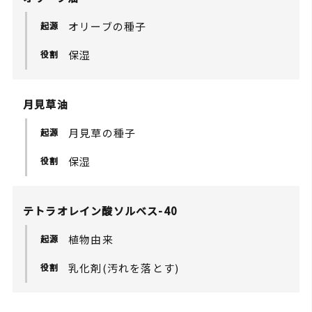
け止め、環境に反しない自然に基づいたナ
オリーブの種子
チュラルな生産方法を実践し、製品づくり
に取り組んでいます。
保湿
認定を受けたオーガニック商品は、どこで
育ち、誰に作られたというのが明確で、品
月見草油
質が保証されているため安心して使うこと
月見草の種子
ができます。
化学肥料を一切使わず栄養豊富な土地で育
保湿
った植物は、そうでないものに比べてすば
らしい効果をもたらしてくれます。
テトラオレイン酸ソルベス-40
化学肥料を使用しない農耕システムには人
間の手間と時間がかかるためコストが高く
植物由来
なります。また自然の影響も受けやすいた
乳化剤(汚れを落とす)
め値段の変動も一定しないことがありま
す。