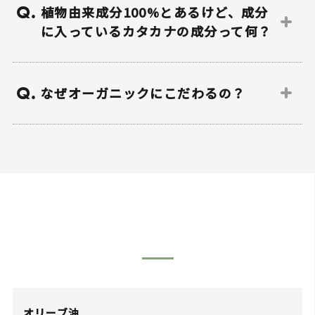
Q.
植物由来成分100%とあるけど、成分
イルは必要な皮脂まで取りすぎるため、乾
に入っているカタカナの成分って何？
燥すると言われています。
ペタルーナのクレンジングオイルは合成界
テトラオレイン酸ソルベス-40
面活性剤不使用、植物由来100%です。
Q.
植物由来の乳化成分です。オイルとの乳化
なぜオーガニックにこだわるの？
お肌に必要な油分はしっかりと残しながら
力に優れています。
汚れを取り除き、かつ洗い上がりは潤いを
オーガニックとは「有機栽培」という意味
実感することができます。
トコフェロール（ビタミンE）
です。
お肌にのせるとスルスルと伸びオーガニッ
植物オイルから抽出された天然の酸化防止
農薬や化学肥料に頼らず、有機肥料などに
ク植物オイルがお肌への摩擦を防ぎなが
剤です。
より土壌の持つ力を生かして動植物を育て
ら、汚れを落とします。
ます。
近年広がった農薬に頼る農耕システムはそ
の土地のバランスを崩すとともに、そこで
働く人たちの健康に害も及ぼします。
私たちは地球とその未来のことを真剣に受
オリーブ油